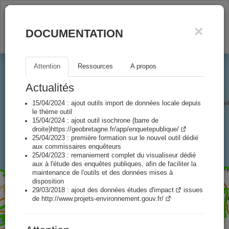
Afficher la légende
Bretagne - données enquêtes publiques
×
DOCUMENTATION
Attention
Ressources
A propos
Actualités
15/04/2024 : ajout outils import de données locale depuis
le thème outil
15/04/2024 : ajout outil isochrone (barre de
droite)
https://geobretagne.fr/app/enquetepublique/
25/04/2023 : première formation sur le nouvel outil dédié
aux commissaires enquêteurs
25/04/2023 : remaniement complet du visualiseur dédié
aux à l'étude des enquêtes publiques, afin de faciliter la
maintenance de l'outils et des données mises à
disposition
29/03/2018 : ajout des données
études d'impact
issues
de
http://www.projets-environnement.gouv.fr/