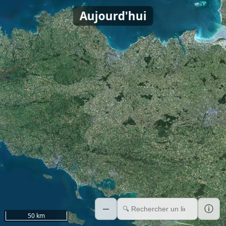
Aujourd'hui
ⓘ
—
50 km