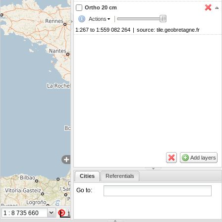
Ortho 20 cm
Actions
1:267 to 1:559 082 264
|
source:
tile.geobretagne.fr
Add layers
Cities
Referentials
Go to:
Coordinates in
100 km