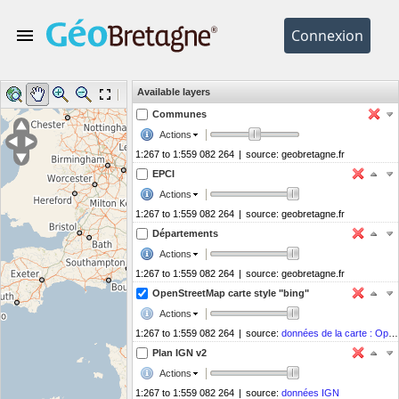
Available layers
Help
Legend
Tools
Communes
Actions
1:267 to 1:559 082 264
|
source:
geobretagne.fr
EPCI
Actions
1:267 to 1:559 082 264
|
source:
geobretagne.fr
Départements
Actions
1:267 to 1:559 082 264
|
source:
geobretagne.fr
OpenStreetMap carte style "bing"
Actions
1:267 to 1:559 082 264
|
source:
données de la carte : OpenStreetMap
Plan IGN v2
Actions
1:267 to 1:559 082 264
|
source:
données IGN