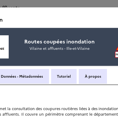
affluents
n
on
Routes coupées inondation
Vilaine et affluents - Ille-et-Vilaine
Données - Métadonnées
Tutoriel
À propos
met la consultation des coupures routières liées à des inondation
es affluents. Il couvre un périmètre comprenant le département d