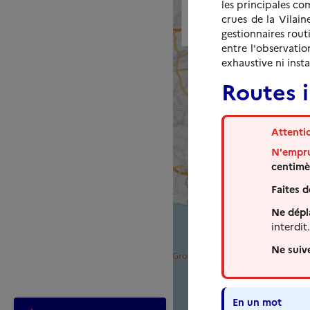
les principales c
Source: Données des différents
crues de la Vilain
gestionnaires routiers.
gestionnaires routi
entre l'observatio
exhaustive ni inst
Routes i
Attenti
N'empru
centimè
Faites 
Ne dépla
interdit.
Ne suiv
En un mot