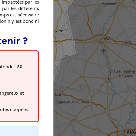
 impactées par les
 par les différents
temps est nécessaire
ion n'y est donc ni
enir ?
ofonde :
30
dangereux et
routes coupées.