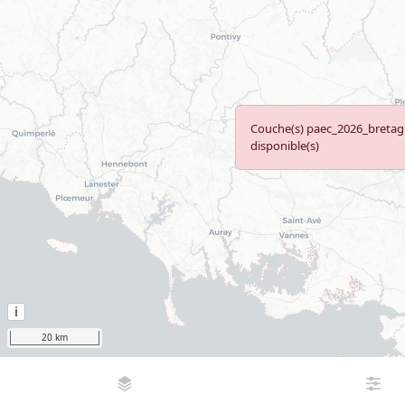
Couche(s) paec_2026_breta
disponible(s)
i
20 km